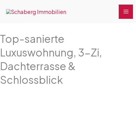
Zum
MA
Inhalt
ME
springen
Top-sanierte
Luxuswohnung, 3-Zi,
Dachterrasse &
Schlossblick