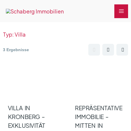
Zum
MA
Inhalt
ME
springen
Typ:
Villa
3 Ergebnisse
VILLA IN
REPRÄSENTATIVE
KRONBERG –
IMMOBILIE –
EXKLUSIVITÄT
MITTEN IN